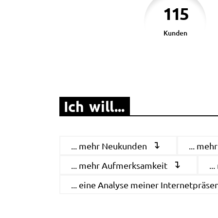
115
Kunden
Ich will...
... mehr Neukunden
... meh
... mehr Aufmerksamkeit
..
... eine Analyse meiner Internetpräse