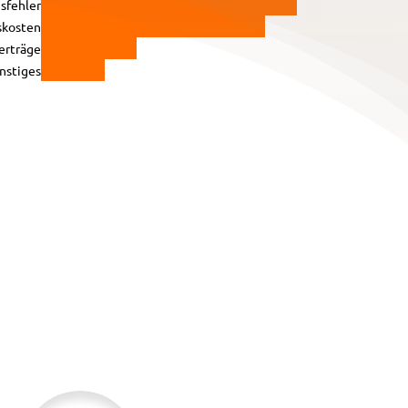
sfehler
skosten
erträge
nstiges